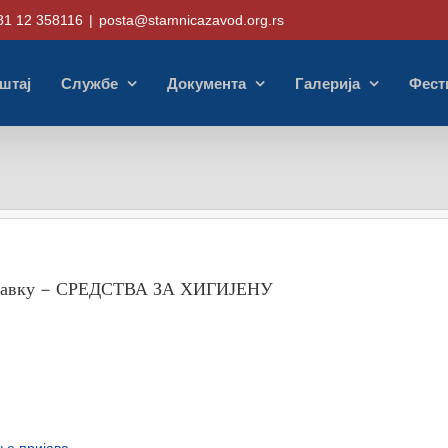
81 12 358116
|
posta@stamnicazavod.org.rs
штај
Службе
Документа
Галерија
Фест
 набавку – СРЕДСТВА ЗА ХИГИЈЕНУ
ње пријава