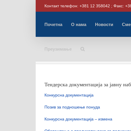
Skip
Контакт телефон: +381 12 358042 ; Факс: +3
to
content
Почетна
О нама
Новости
Сме
Преузимање
Тендерска документација за јавну
Конкурсна документација
Позив за подношење понуда
Конкурсна документација – измена
Обавештење о продужетку рока за подноше