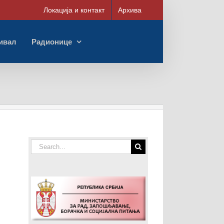
Локација и контакт
Архива
ивал
Радионице
Search
for: