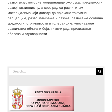
развој визуомоторне координације око-рука, прецизности,
развој тактилних чула кроз рад са различитим
материјалима који доводе до појачане тактилне
перцепције, развој памћења и пажње, развијање особина
уредности, стрпљивости и толеранције, упознавање
различитих облика и боја, тимски рад, прихватање
обавеза и одговорности.
Search
for: