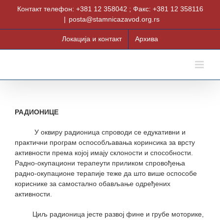
Skip
Контакт телефон: +381 12 358042 ; Факс: +381 12 358116
to
|
posta@stamnicazavod.org.rs
content
Локација и контакт
Архива
РАДИОНИЦЕ
У оквиру радионица спроводи се едукативни и
практични програм оспособљавања коринсика за врсту
активности према којој имају склоности и способности.
Радно-окупациони терапеути приликом спровођења
радно-окупационе терапије теже да што више оспособе
кориснике за самостално обављање одређених
активности.
Циљ радионица јесте развој фине и грубе моторике,