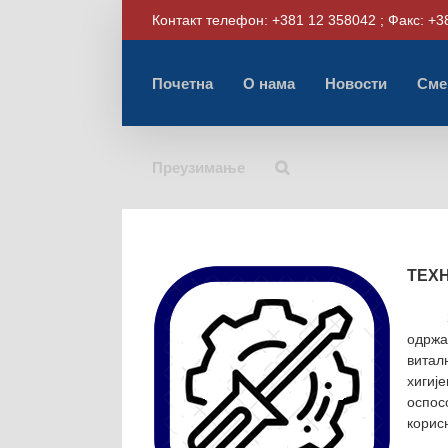
Skip
Контакт телефон: +381 12 358042 ; Факс: +3
to
content
Почетна
О нама
Новости
Сме
Преузимање
ТЕХ
одржа
витал
хигиј
оспос
корис