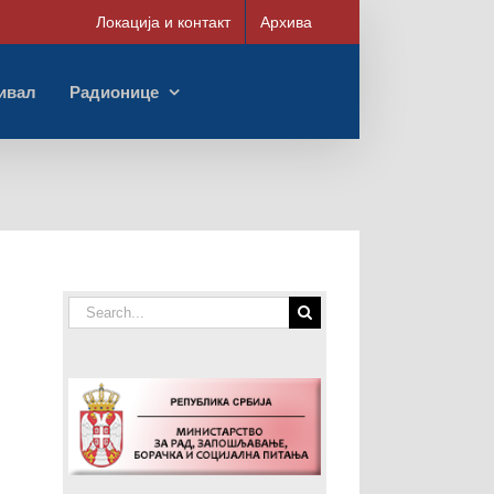
Локација и контакт
Архива
ивал
Радионице
Search
for: