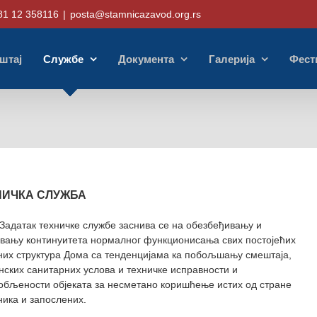
81 12 358116
|
posta@stamnicazavod.org.rs
штај
Службе
Документа
Галерија
Фест
НИЧКА СЛУЖБА
Задатак техничке службе заснива се на обезбеђивању и
вању континуитета нормалног функционисања свих постојећих
них структура Дома са тенденцијама ка побољшању смештаја,
енских санитарних услова и техничке исправности и
обљености објеката за несметано коришћење истих од стране
ника и запослених.