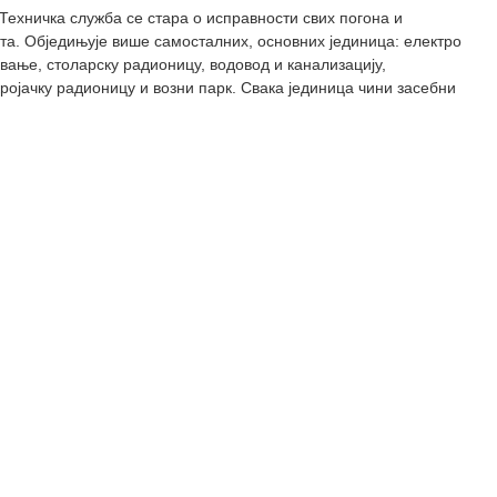
Техничка служба се стара о исправности свих погона и
ата. Обједињује више самосталних, основних јединица: електро
вање, столарску радионицу, водовод и канализацију,
ројачку радионицу и возни парк. Свака јединица чини засебни