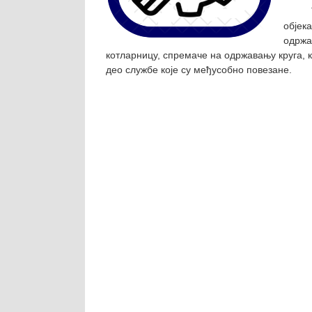
објек
одржа
котларницу, спремаче на одржавању круга, к
део службе које су међусобно повезане.