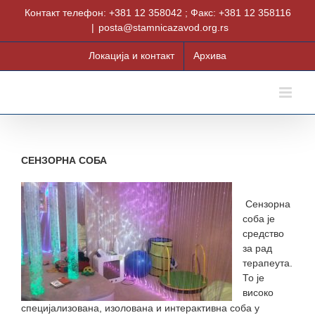
Skip
Контакт телефон: +381 12 358042 ; Факс: +381 12 358116
to
|
posta@stamnicazavod.org.rs
content
Локација и контакт
Архива
СЕНЗОРНА СОБА
Сензорна
соба је
средство
за рад
терапеута.
То је
високо
специјализована, изолована и интерактивна соба у