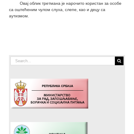
Овај облик третмана је нарочито користан за особе
са оштећеним чулом слуха, слепе, као и децу са
аутизмом.
Search
for: