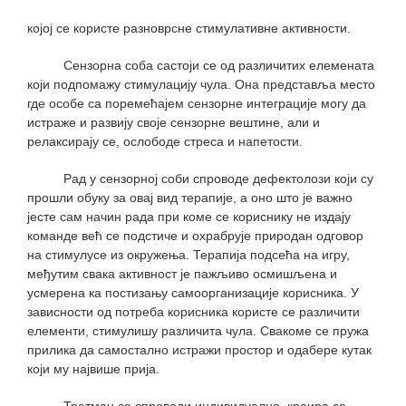
којој се користе разноврсне стимулативне активности.
Сензорна соба састоји се од различитих елемената
који подпомажу стимулацију чула. Она представља место
где особе са поремећајем сензорне интеграције могу да
истраже и развију своје сензорне вештине, али и
релаксирају се, ослободе стреса и напетости.
Рад у сензорној соби спроводе дефектолози који су
прошли обуку за овај вид терапије, а оно што је важно
јесте сам начин рада при коме се кориснику не издају
команде већ се подстиче и охрабрује природан одговор
на стимулусе из окружења. Терапија подсећа на игру,
међутим свака активност је пажљиво осмишљена и
усмерена ка постизању самоорганизације корисника. У
зависности од потреба корисника користе се различити
елементи, стимулишу различита чула. Свакоме се пружа
прилика да самостално истражи простор и одабере кутак
који му највише прија.
Третман се спроводи индивидуално, креира се