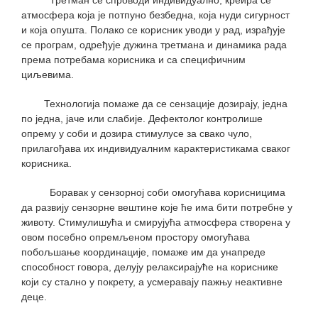
атмосфера која је потпуно безбедна, која нуди сигурност
и која опушта. Полако се корисник уводи у рад, израђује
се програм, одређује дужина третмана и динамика рада
према потребама корисника и са специфичним
циљевима.
Технологија помаже да се сензације дозирају, једна
по једна, јаче или слабије. Дефектолог контролише
опрему у соби и дозира стимулусе за свако чуло,
прилагођава их индивидуалним карактеристикама сваког
корисника.
Боравак у сензорној соби омогућава корисницима
да развију сензорне вештине које ће има бити потребне у
животу. Стимулишућа и смирујућа атмосфера створена у
овом посебно опремљеном простору омогућава
побољшање координације, помаже им да унапреде
способност говора, делују релаксирајуће на кориснике
који су стално у покрету, а усмеравају пажњу неактивне
деце.