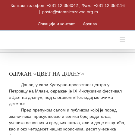
Skip
Контакт телефон: +381 12 358042 ; Факс: +381 12 358116
to
|
posta@stamnicazavod.org.rs
content
Локација и контакт
Архива
ОДРЖАН »ЦВЕТ НА ДЛАНУ«
Данас, у сали Културно-просветног центра у
Петровцу на Млави, одражан је IX Инклузивни фестивал
»Цвет на длану«, под слоганом »Погледај ме очима
детета«.
Пред препуном салом и публиком којој је поред
званичника, присуствовао и велики број родитеља,
ученика основних и средњих школа, али и деце из вртића,
као и око четрдесет наших корисника, десет учесника