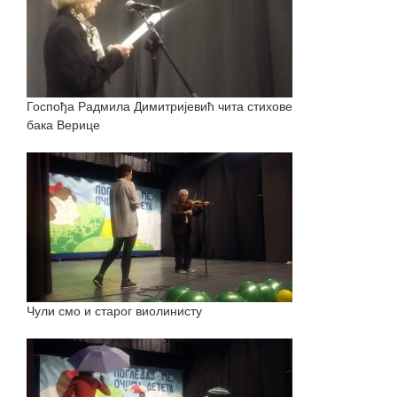
Госпођа Радмила Димитријевић чита стихове
бака Верице
Чули смо и старог виолинисту