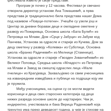
фестивала извело је своје представе.
Програм је почео у 12 часова. Фестивал је свечано
отворила директор установе Ана Томашевић, а прва
представа је традиционално била представа нашег Дома
под називом »Повуци-потегни«. Учешће су узели још и
Центар за дневни боравак деце и омладине ометене у
развоју из Пожаревца, Основна школа »Бата Булић« из
Петровца на Млави, Дом »Срце у Јабуци« из Јабуке код
Панчева, Установа за одрасле и старије из Кучева, Дом за
децу ометену у развоју »Колевка« из Суботице, Основна
школа »Бранко Радичевић« из Мелнице (Стамнице),
Установа за одрасле и старије »Гвозден Јованчићевић« из
Великог Поповца, Средња школа »Младост« из Петровца
на Млави и Завод за смештај одраслих лица »Мале
пчелице« из Крагујевца. Захваљујемо се свим учесницима
на изванредним изведбама и публици на подршци коју им
је пружила.
Међу учесницима, на сцени су се могли видети
корисници и деца свих старосних категорија од деце
нижих разреда основне школе до најстаријих. Чак је,
индиректно, учествовала и бака Верица Раденковић која
тренутно има преко деведесет година, а чије је стихове на