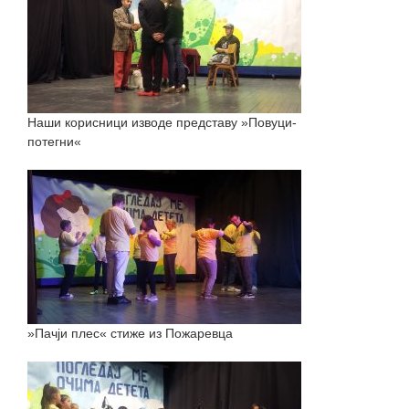
Наши корисници изводе представу »Повуци-
потегни«
»Пачји плес« стиже из Пожаревца