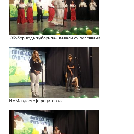
»Жубор вода жуборила« певали су поповчани
И »Младост« је рецитовала