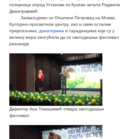
позорници ипред Установе из Кучева читала Радмила
Димитријевић.
Захваљујемо се Општини Петровац на Млави,
Културно-просветном центру, као и свим осталим
пријатељима,
донаторима
и сарадницима који су у
великој мери омогућили да се овогодишњи фестивал
реализује.
Директор Ана Томашевић отвара овогодишњи
фестивал