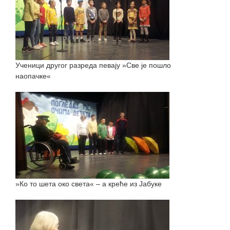
Ученици другог разреда певају »Све је пошло
наопачке«
»Ко то шета око света« – а креће из Јабуке