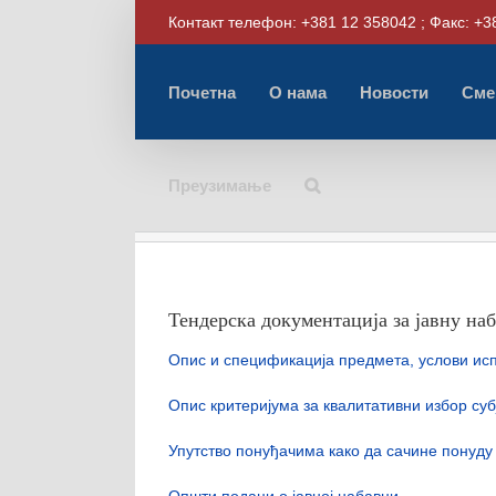
Skip
Контакт телефон: +381 12 358042 ; Факс: +3
to
content
Почетна
О нама
Новости
Сме
Преузимање
Тендерска документација за јавну
Опис и спецификација предмета, услови ис
Опис критеријума за квалитативни избор суб
Упутство понуђачима како да сачине понуду
Општи подаци о јавној набавци