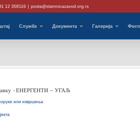
81 12 358116
|
posta@stamnicazavod.org.rs
штај
Службе
Документа
Галерија
Фест
 набавку -ЕНЕРГЕНТИ – УГАЉ
поруке или извршења
јекта