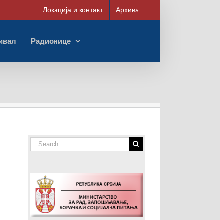
Локација и контакт
Архива
ивал
Радионице
Search
for: