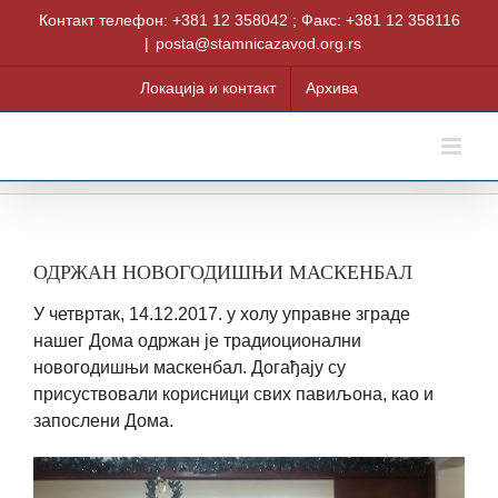
Skip
Контакт телефон: +381 12 358042 ; Факс: +381 12 358116
to
|
posta@stamnicazavod.org.rs
content
Локација и контакт
Архива
ОДРЖАН НОВОГОДИШЊИ МАСКЕНБАЛ
У четвртак, 14.12.2017. у холу управне зграде
нашег Дома одржан је традиоционални
новогодишњи маскенбал. Догађају су
присуствовали корисници свих павиљона, као и
запослени Дома.