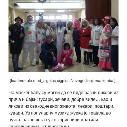
{loadmodule mod_sigplus,sigplus Novogodisnji maskenbal}
На маскенбалу су могли да се виде разни ликови из
прича и бајки: гусари, зечеви, добре виле… као и
ликови из свакодневног живота: лекари, поштари,
кувари. Уз популарну музику, журка је трајала до
ручка, након чега су се корисници вратили
свакодневним активностима.