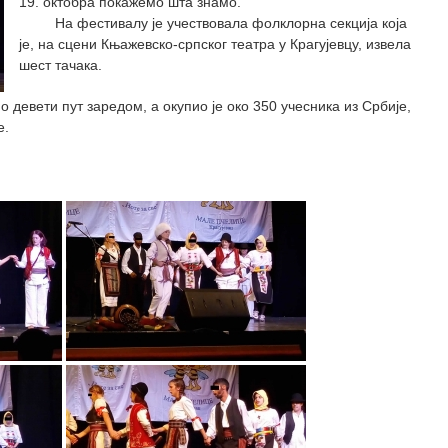
19. октобра покажемо шта знамо.
На фестивалу је учествовала фолклорна секција која
је, на сцени Књажевско-српског театра у Крагујевцу, извела
шест тачака.
ети пут заредом, а окупио је око 350 учесника из Србије,
е.