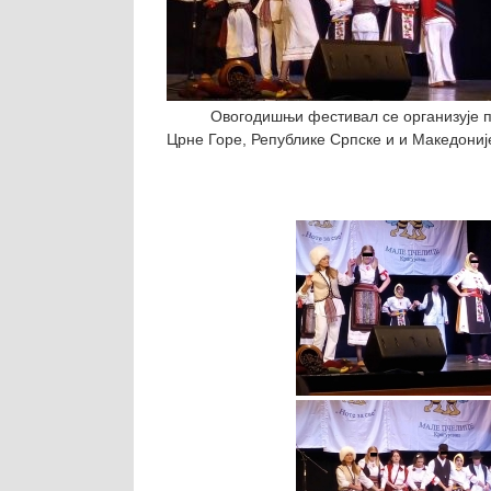
Овогодишњи фестивал се организује по дев
Црне Горе, Републике Српске и и Македониј