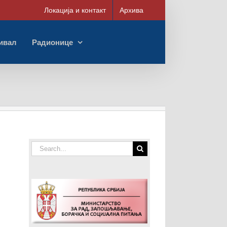
Локација и контакт
Архива
ивал
Радионице
Search
for: