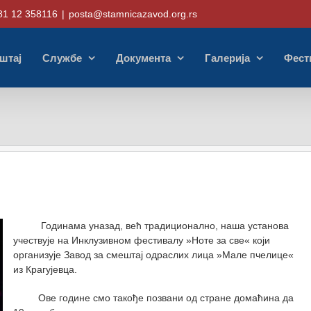
81 12 358116
|
posta@stamnicazavod.org.rs
штај
Службе
Документа
Галерија
Фест
Годинама уназад, већ традиционално, наша установа
учествује на Инклузивном фестивалу »Ноте за све« који
организује Завод за смештај одраслих лица »Мале пчелице«
из Крагујевца.
Ове године смо такође позвани од стране домаћина да