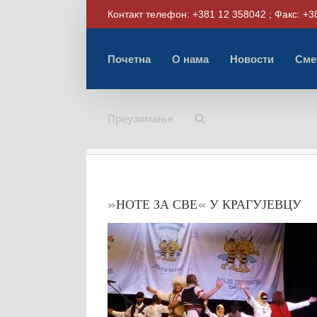
Skip
Контакт телефон: +381 12 358042 ; Факс: +3
to
content
Почетна
О нама
Новости
Сме
Преузимање
»НОТЕ ЗА СВЕ« У КРАГУЈЕВЦУ