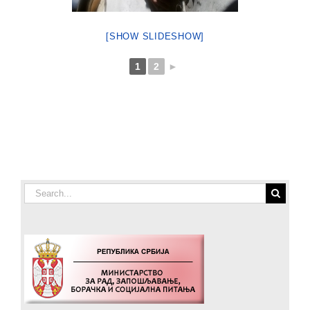
[SHOW SLIDESHOW]
1
2
►
Search
for: