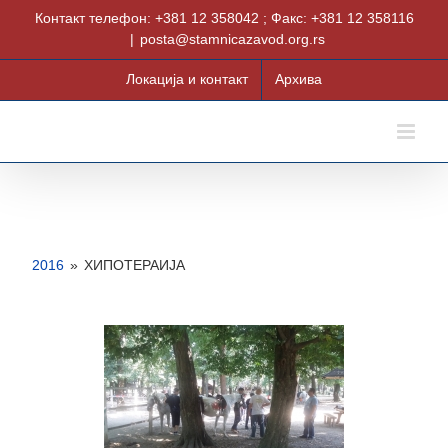
Skip
Контакт телефон: +381 12 358042 ; Факс: +381 12 358116
to
|
posta@stamnicazavod.org.rs
content
Локација и контакт
Архива
2016
»
ХИПОТЕРАИЈА