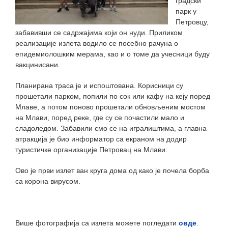
градски
парк у
Петровцу,
забавивши се садржајима који он нуди. Приликом
реализације излета водило се посебно рачуна о
епидемиолошким мерама, као и о томе да учесници буду
вакцинисани.
Планирана траса је и испоштована. Корисници су
прошетали парком, попили по сок или кафу на кеју поред
Млаве, а потом поново прошетали обновљеним мостом
на Млави, поред реке, где су се почастили мало и
сладоледом. Забавили смо се на игралиштима, а главна
атракција је био информатор са екраном на додир
туристичке организације Петровац на Млави.
Ово је први излет ван круга дома од како је почела борба
са корона вирусом.
Више фотографија са излета можете погледати
овде
.