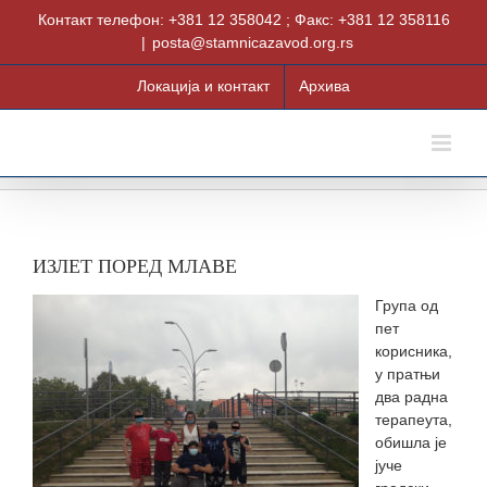
Skip
Контакт телефон: +381 12 358042 ; Факс: +381 12 358116
to
|
posta@stamnicazavod.org.rs
content
Локација и контакт
Архива
ИЗЛЕТ ПОРЕД МЛАВЕ
Група од
пет
корисника,
у пратњи
два радна
терапеута,
обишла је
јуче